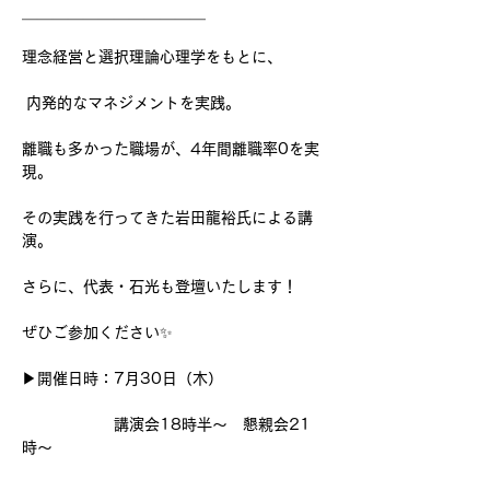
＿＿＿＿＿＿＿＿＿＿＿＿
理念経営と選択理論心理学をもとに、
 内発的なマネジメントを実践。
離職も多かった職場が、4年間離職率0を実
現。
その実践を行ってきた岩田龍裕氏による講
演。
さらに、代表・石光も登壇いたします！
ぜひご参加ください✨
▶︎開催日時：7月30日（木）
　　　　　　講演会18時半～　懇親会21
時〜