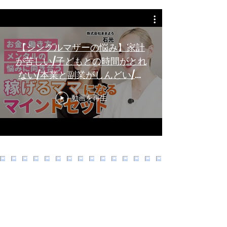
【シングルマザーの悩み】家計
が苦しい/子どもとの時間がとれ
ない/本業と副業がしんどい/㈱
ままよろ石光
動画を再生