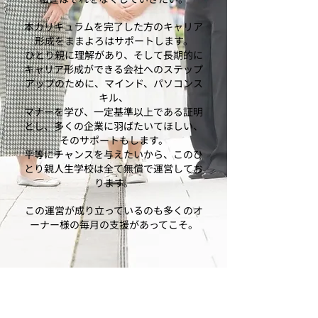
本カリキュラムを完了した方のキャリア
形成をままよろはサポートします。
ひとり親に理解があり、そして長期的に
キャリア形成ができる会社へのステップ
アップのために、マインド、パソコンス
キル、
マナーを学び、一定基準以上である証明
とし、多くの企業に羽ばたいてほしい、
そのサポートもします。
平等にチャンスを与えたいから、このひ
とり親人生学校は全て無償で運営してお
ります。
この運営が成り立っているのも多くのオ
ーナー様の毎月の支援があってこそ。