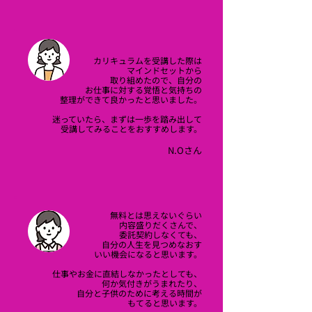
カリキュラムを
受講した際は
マインドセットから
取り組めたので、
自分の
お仕事に
対する覚悟と
気持ちの
整理ができて良かったと
思いました。
迷っていたら、まずは一歩を踏み出して
受講してみることをおすすめします。
​N.Oさん
無料とは思えないぐらい
内容
盛りだくさんで、
委託契約
しなくても、
自分の人生を
見つめなおす
いい機会になると思います。
仕事やお金に
直結しなかった
としても、
何か気付きがうまれたり、
自分と
子供のために考える
時間が
もてると思います。