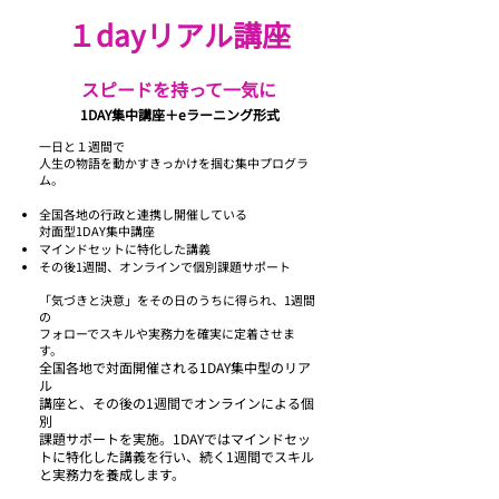
１dayリアル講座
​スピードを持って一気に
1DAY集中講座＋eラーニング形式
一日と１週間で
人生の物語を動かすきっかけを掴む集中プログラ
ム。
全国各地の行政と連携し開催している
対面型1DAY集中講座
マインドセットに特化した講義
その後1週間、オンラインで個別課題サポート
「気づきと決意」をその日のうちに得られ、1週間
の
フォローでスキルや実務力を確実に定着させま
す。
全国各地で対面開催される1DAY集中型のリア
ル
講座と、その後の1週間でオンラインによる個
別
課題サポートを実施。1DAYではマインドセッ
トに特化した講義を行い、続く1週間でスキル
と実務力を養成します。