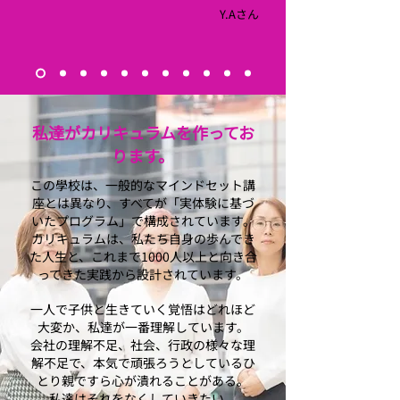
​Y.Aさん
私達がカリキュラムを作ってお
ります。
この學校は、一般的なマインドセット講
座とは異なり、すべてが「実体験に基づ
いたプログラム」で構成されています。
カリキュラムは、私たち自身の歩んでき
た人生と、これまで1000人以上と向き合
ってきた実践から設計されています。
一人で子供と生きていく覚悟はどれほど
大変か、私達が一番理解しています。
会社の理解不足、社会、行政の様々な理
解不足で、本気で頑張ろうとしているひ
とり親ですら心が潰れることがある。
私達はそれをなくしていきたい。