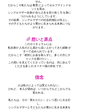
せん。
だからこそ私たちは 教育 によってセルフマインドセ
ットを育み、
シングルマザー自身が 自ら人生を切り拓く力 を身に
つけられるようにしています。
その結果、シングルマザーの社会的地位が向上し、
その子どもたちがより豊かに生きられる未来につな
がります。
🌈
想いと原点
このカリキュラムには、
私自身が 人生のどん底から這い上がってきた経験 が
すべて込められています。
だからこそ「絶対にお金を取らずに、多くの方にチ
ャンスを届けたい」。
この想いを支えてくださっているのは、共に歩んで
くださる多くの オーナー様の存在 です。
信念
人は他人によっては変えられない。
けれど、 本人が望めば、いつからでもどこからでも
変われる。
私たちは、その「変わりたい」という思いに火を灯
し、
シングルマザーと子どもたちが豊かに生きる未来を