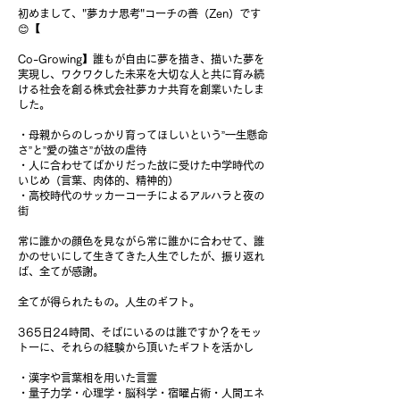
初めまして、"夢カナ思考"コーチの善（Zen）です
😊【
Co-Growing】誰もが自由に夢を描き、描いた夢を
実現し、ワクワクした未来を大切な人と共に育み続
ける社会を創る株式会社夢カナ共育を創業いたしま
した。
・母親からのしっかり育ってほしいという”一生懸命
さ”と”愛の強さ”が故の虐待
・人に合わせてばかりだった故に受けた中学時代の
いじめ（言葉、肉体的、精神的）
・高校時代のサッカーコーチによるアルハラと夜の
街
常に誰かの顔色を見ながら常に誰かに合わせて、誰
かのせいにして生きてきた人生でしたが、振り返れ
ば、全てが感謝。
全てが得られたもの。人生のギフト。
365日24時間、そばにいるのは誰ですか？をモッ
トーに、それらの経験から頂いたギフトを活かし
・漢字や言葉相を用いた言霊
・量子力学・心理学・脳科学・宿曜占術・人間エネ