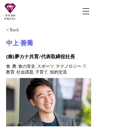
ママヨロアカデミー
< Back
中上 善喬
(株)夢カナ共育/代表取締役社長
食, 農, 食の安全, スポーツ, テクノロジー, IT,
教育, 社会課題, 子育て, 知的交流