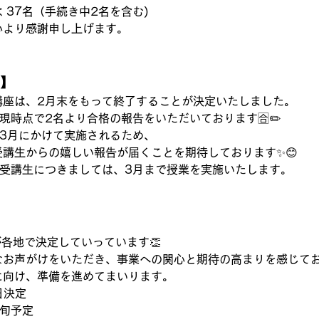
 37名（手続き中2名を含む)
心より感謝申し上げます。
】
講座は、2月末をもって終了することが決定いたしました。
現時点で2名より合格の報告をいただいております🈴✏️
ら3月にかけて実施されるため、
講生からの嬉しい報告が届くことを期待しております✨😊
の受講生につきましては、3月まで授業を実施いたします。
が各地で決定していっています👏
なお声がけをいただき、事業への関心と期待の高まりを感じて
に向け、準備を進めてまいります。
日決定
下旬予定