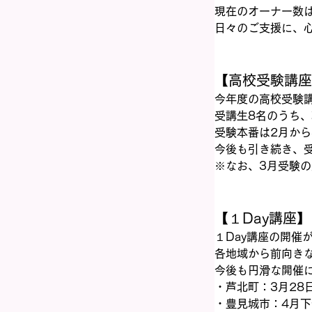
現在のオーナー数は
日々のご支援に、
【高校受験講座
今年度の高校受験
受講生8名のうち、
受験本番は2月か
今後も引き続き、受
※なお、3月受験
【１Day講座】
１Day講座の開催
各地域から前向き
今後も円滑な開催
・芦北町：3月28
・豊見城市：4月